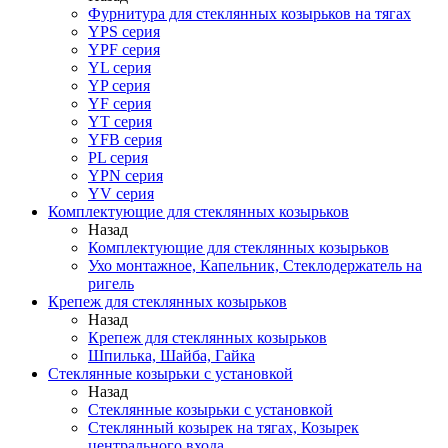
Фурнитура для стеклянных козырьков на тягах
YPS серия
YPF серия
YL серия
YP серия
YF серия
YT серия
YFB серия
PL серия
YPN серия
YV серия
Комплектующие для стеклянных козырьков
Назад
Комплектующие для стеклянных козырьков
Ухо монтажное, Капельник, Стеклодержатель на
ригель
Крепеж для стеклянных козырьков
Назад
Крепеж для стеклянных козырьков
Шпилька, Шайба, Гайка
Стеклянные козырьки с установкой
Назад
Стеклянные козырьки с установкой
Стеклянный козырек на тягах, Козырек
центрального входа