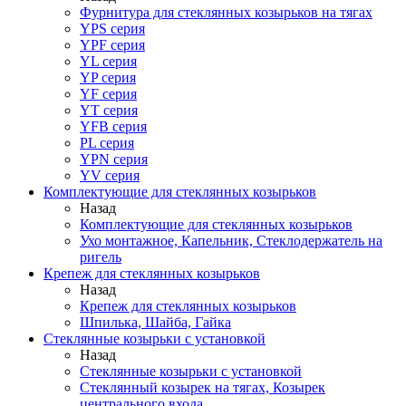
Фурнитура для стеклянных козырьков на тягах
YPS серия
YPF серия
YL серия
YP серия
YF серия
YT серия
YFB серия
PL серия
YPN серия
YV серия
Комплектующие для стеклянных козырьков
Назад
Комплектующие для стеклянных козырьков
Ухо монтажное, Капельник, Стеклодержатель на
ригель
Крепеж для стеклянных козырьков
Назад
Крепеж для стеклянных козырьков
Шпилька, Шайба, Гайка
Стеклянные козырьки с установкой
Назад
Стеклянные козырьки с установкой
Стеклянный козырек на тягах, Козырек
центрального входа