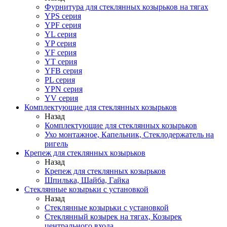
Фурнитура для стеклянных козырьков на тягах
YPS серия
YPF серия
YL серия
YP серия
YF серия
YT серия
YFB серия
PL серия
YPN серия
YV серия
Комплектующие для стеклянных козырьков
Назад
Комплектующие для стеклянных козырьков
Ухо монтажное, Капельник, Стеклодержатель на
ригель
Крепеж для стеклянных козырьков
Назад
Крепеж для стеклянных козырьков
Шпилька, Шайба, Гайка
Стеклянные козырьки с установкой
Назад
Стеклянные козырьки с установкой
Стеклянный козырек на тягах, Козырек
центрального входа