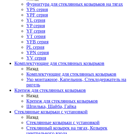
Фурнитура для стеклянных козырьков на тягах
YPS серия
YPF серия
YL серия
YP серия
YF серия
YT серия
YFB серия
PL серия
YPN серия
YV серия
Комплектующие для стеклянных козырьков
Назад
Комплектующие для стеклянных козырьков
Ухо монтажное, Капельник, Стеклодержатель на
ригель
Крепеж для стеклянных козырьков
Назад
Крепеж для стеклянных козырьков
Шпилька, Шайба, Гайка
Стеклянные козырьки с установкой
Назад
Стеклянные козырьки с установкой
Стеклянный козырек на тягах, Козырек
центрального входа