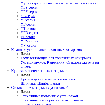
Фурнитура для стеклянных козырьков на тягах
YPS серия
YPF серия
YL серия
YP серия
YF серия
YT серия
YFB серия
PL серия
YPN серия
YV серия
Комплектующие для стеклянных козырьков
Назад
Комплектующие для стеклянных козырьков
Ухо монтажное, Капельник, Стеклодержатель на
ригель
Крепеж для стеклянных козырьков
Назад
Крепеж для стеклянных козырьков
Шпилька, Шайба, Гайка
Стеклянные козырьки с установкой
Назад
Стеклянные козырьки с установкой
Стеклянный козырек на тягах, Козырек
центрального входа