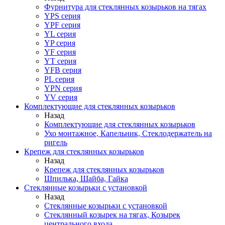
Фурнитура для стеклянных козырьков на тягах
YPS серия
YPF серия
YL серия
YP серия
YF серия
YT серия
YFB серия
PL серия
YPN серия
YV серия
Комплектующие для стеклянных козырьков
Назад
Комплектующие для стеклянных козырьков
Ухо монтажное, Капельник, Стеклодержатель на
ригель
Крепеж для стеклянных козырьков
Назад
Крепеж для стеклянных козырьков
Шпилька, Шайба, Гайка
Стеклянные козырьки с установкой
Назад
Стеклянные козырьки с установкой
Стеклянный козырек на тягах, Козырек
центрального входа