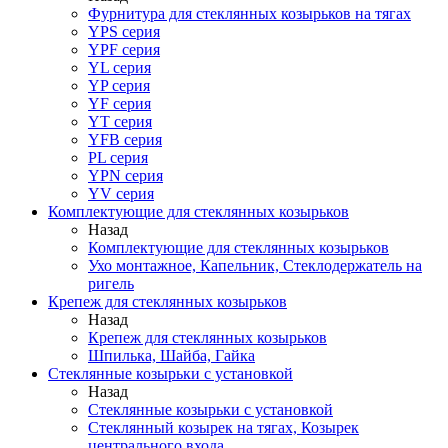
Фурнитура для стеклянных козырьков на тягах
YPS серия
YPF серия
YL серия
YP серия
YF серия
YT серия
YFB серия
PL серия
YPN серия
YV серия
Комплектующие для стеклянных козырьков
Назад
Комплектующие для стеклянных козырьков
Ухо монтажное, Капельник, Стеклодержатель на
ригель
Крепеж для стеклянных козырьков
Назад
Крепеж для стеклянных козырьков
Шпилька, Шайба, Гайка
Стеклянные козырьки с установкой
Назад
Стеклянные козырьки с установкой
Стеклянный козырек на тягах, Козырек
центрального входа