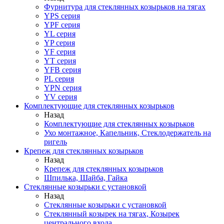
Фурнитура для стеклянных козырьков на тягах
YPS серия
YPF серия
YL серия
YP серия
YF серия
YT серия
YFB серия
PL серия
YPN серия
YV серия
Комплектующие для стеклянных козырьков
Назад
Комплектующие для стеклянных козырьков
Ухо монтажное, Капельник, Стеклодержатель на
ригель
Крепеж для стеклянных козырьков
Назад
Крепеж для стеклянных козырьков
Шпилька, Шайба, Гайка
Стеклянные козырьки с установкой
Назад
Стеклянные козырьки с установкой
Стеклянный козырек на тягах, Козырек
центрального входа