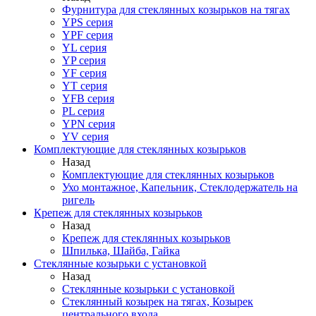
Фурнитура для стеклянных козырьков на тягах
YPS серия
YPF серия
YL серия
YP серия
YF серия
YT серия
YFB серия
PL серия
YPN серия
YV серия
Комплектующие для стеклянных козырьков
Назад
Комплектующие для стеклянных козырьков
Ухо монтажное, Капельник, Стеклодержатель на
ригель
Крепеж для стеклянных козырьков
Назад
Крепеж для стеклянных козырьков
Шпилька, Шайба, Гайка
Стеклянные козырьки с установкой
Назад
Стеклянные козырьки с установкой
Стеклянный козырек на тягах, Козырек
центрального входа