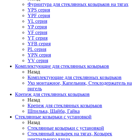
Фурнитура для стеклянных козырьков на тягах
YPS серия
YPF серия
YL серия
YP серия
YF серия
YT серия
YFB серия
PL серия
YPN серия
YV серия
Комплектующие для стеклянных козырьков
Назад
Комплектующие для стеклянных козырьков
Ухо монтажное, Капельник, Стеклодержатель на
ригель
Крепеж для стеклянных козырьков
Назад
Крепеж для стеклянных козырьков
Шпилька, Шайба, Гайка
Стеклянные козырьки с установкой
Назад
Стеклянные козырьки с установкой
Стеклянный козырек на тягах, Козырек
центрального входа