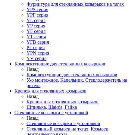
Фурнитура для стеклянных козырьков на тягах
YPS серия
YPF серия
YL серия
YP серия
YF серия
YT серия
YFB серия
PL серия
YPN серия
YV серия
Комплектующие для стеклянных козырьков
Назад
Комплектующие для стеклянных козырьков
Ухо монтажное, Капельник, Стеклодержатель на
ригель
Крепеж для стеклянных козырьков
Назад
Крепеж для стеклянных козырьков
Шпилька, Шайба, Гайка
Стеклянные козырьки с установкой
Назад
Стеклянные козырьки с установкой
Стеклянный козырек на тягах, Козырек
центрального входа