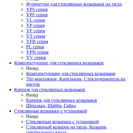
Фурнитура для стеклянных козырьков на тягах
YPS серия
YPF серия
YL серия
YP серия
YF серия
YT серия
YFB серия
PL серия
YPN серия
YV серия
Комплектующие для стеклянных козырьков
Назад
Комплектующие для стеклянных козырьков
Ухо монтажное, Капельник, Стеклодержатель на
ригель
Крепеж для стеклянных козырьков
Назад
Крепеж для стеклянных козырьков
Шпилька, Шайба, Гайка
Стеклянные козырьки с установкой
Назад
Стеклянные козырьки с установкой
Стеклянный козырек на тягах, Козырек
центрального входа