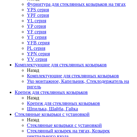
Фурнитура для стеклянных козырьков на тягах
YPS серия
YPF серия
YL серия
YP серия
YF серия
YT серия
YFB серия
PL серия
YPN серия
YV серия
Комплектующие для стеклянных козырьков
Назад
Комплектующие для стеклянных козырьков
Ухо монтажное, Капельник, Стеклодержатель на
ригель
Крепеж для стеклянных козырьков
Назад
Крепеж для стеклянных козырьков
Шпилька, Шайба, Гайка
Стеклянные козырьки с установкой
Назад
Стеклянные козырьки с установкой
Стеклянный козырек на тягах, Козырек
центрального входа