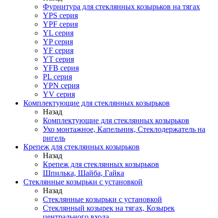
Фурнитура для стеклянных козырьков на тягах
YPS серия
YPF серия
YL серия
YP серия
YF серия
YT серия
YFB серия
PL серия
YPN серия
YV серия
Комплектующие для стеклянных козырьков
Назад
Комплектующие для стеклянных козырьков
Ухо монтажное, Капельник, Стеклодержатель на
ригель
Крепеж для стеклянных козырьков
Назад
Крепеж для стеклянных козырьков
Шпилька, Шайба, Гайка
Стеклянные козырьки с установкой
Назад
Стеклянные козырьки с установкой
Стеклянный козырек на тягах, Козырек
центрального входа