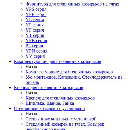
Фурнитура для стеклянных козырьков на тягах
YPS серия
YPF серия
YL серия
YP серия
YF серия
YT серия
YFB серия
PL серия
YPN серия
YV серия
Комплектующие для стеклянных козырьков
Назад
Комплектующие для стеклянных козырьков
Ухо монтажное, Капельник, Стеклодержатель на
ригель
Крепеж для стеклянных козырьков
Назад
Крепеж для стеклянных козырьков
Шпилька, Шайба, Гайка
Стеклянные козырьки с установкой
Назад
Стеклянные козырьки с установкой
Стеклянный козырек на тягах, Козырек
центрального входа