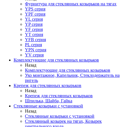
Фурнитура для стеклянных козырьков на тягах
YPS серия
YPF серия
YL серия
YP серия
YF серия
YT серия
YFB серия
PL серия
YPN серия
YV серия
Комплектующие для стеклянных козырьков
Назад
Комплектующие для стеклянных козырьков
Ухо монтажное, Капельник, Стеклодержатель на
ригель
Крепеж для стеклянных козырьков
Назад
Крепеж для стеклянных козырьков
Шпилька, Шайба, Гайка
Стеклянные козырьки с установкой
Назад
Стеклянные козырьки с установкой
Стеклянный козырек на тягах, Козырек
центрального входа