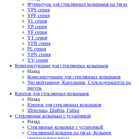
Фурнитура для стеклянных козырьков на тягах
YPS серия
YPF серия
YL серия
YP серия
YF серия
YT серия
YFB серия
PL серия
YPN серия
YV серия
Комплектующие для стеклянных козырьков
Назад
Комплектующие для стеклянных козырьков
Ухо монтажное, Капельник, Стеклодержатель на
ригель
Крепеж для стеклянных козырьков
Назад
Крепеж для стеклянных козырьков
Шпилька, Шайба, Гайка
Стеклянные козырьки с установкой
Назад
Стеклянные козырьки с установкой
Стеклянный козырек на тягах, Козырек
центрального входа