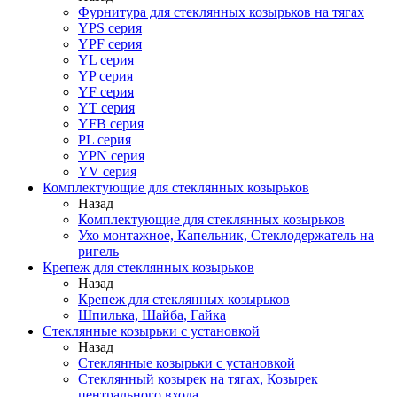
Фурнитура для стеклянных козырьков на тягах
YPS серия
YPF серия
YL серия
YP серия
YF серия
YT серия
YFB серия
PL серия
YPN серия
YV серия
Комплектующие для стеклянных козырьков
Назад
Комплектующие для стеклянных козырьков
Ухо монтажное, Капельник, Стеклодержатель на
ригель
Крепеж для стеклянных козырьков
Назад
Крепеж для стеклянных козырьков
Шпилька, Шайба, Гайка
Стеклянные козырьки с установкой
Назад
Стеклянные козырьки с установкой
Стеклянный козырек на тягах, Козырек
центрального входа