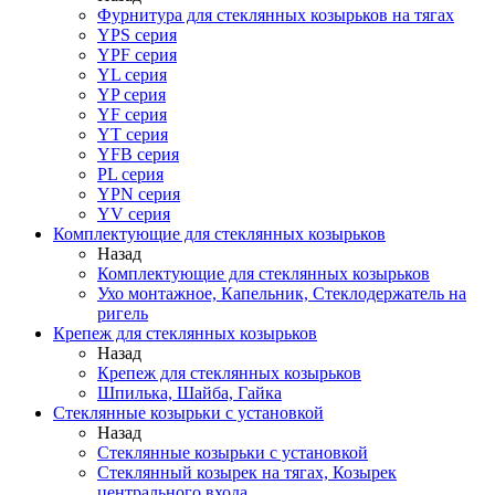
Фурнитура для стеклянных козырьков на тягах
YPS серия
YPF серия
YL серия
YP серия
YF серия
YT серия
YFB серия
PL серия
YPN серия
YV серия
Комплектующие для стеклянных козырьков
Назад
Комплектующие для стеклянных козырьков
Ухо монтажное, Капельник, Стеклодержатель на
ригель
Крепеж для стеклянных козырьков
Назад
Крепеж для стеклянных козырьков
Шпилька, Шайба, Гайка
Стеклянные козырьки с установкой
Назад
Стеклянные козырьки с установкой
Стеклянный козырек на тягах, Козырек
центрального входа