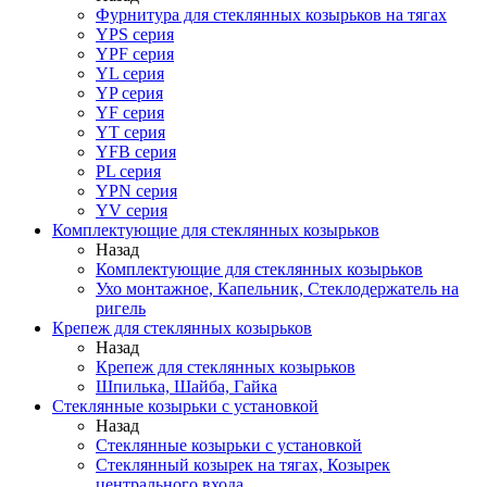
Фурнитура для стеклянных козырьков на тягах
YPS серия
YPF серия
YL серия
YP серия
YF серия
YT серия
YFB серия
PL серия
YPN серия
YV серия
Комплектующие для стеклянных козырьков
Назад
Комплектующие для стеклянных козырьков
Ухо монтажное, Капельник, Стеклодержатель на
ригель
Крепеж для стеклянных козырьков
Назад
Крепеж для стеклянных козырьков
Шпилька, Шайба, Гайка
Стеклянные козырьки с установкой
Назад
Стеклянные козырьки с установкой
Стеклянный козырек на тягах, Козырек
центрального входа