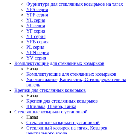
Фурнитура для стеклянных козырьков на тягах
YPS серия
YPF серия
YL серия
YP серия
YF серия
YT серия
YFB серия
PL серия
YPN серия
YV серия
Комплектующие для стеклянных козырьков
Назад
Комплектующие для стеклянных козырьков
Ухо монтажное, Капельник, Стеклодержатель на
ригель
Крепеж для стеклянных козырьков
Назад
Крепеж для стеклянных козырьков
Шпилька, Шайба, Гайка
Стеклянные козырьки с установкой
Назад
Стеклянные козырьки с установкой
Стеклянный козырек на тягах, Козырек
центрального входа