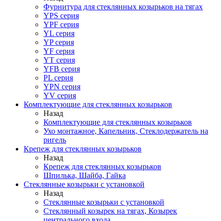
Фурнитура для стеклянных козырьков на тягах
YPS серия
YPF серия
YL серия
YP серия
YF серия
YT серия
YFB серия
PL серия
YPN серия
YV серия
Комплектующие для стеклянных козырьков
Назад
Комплектующие для стеклянных козырьков
Ухо монтажное, Капельник, Стеклодержатель на
ригель
Крепеж для стеклянных козырьков
Назад
Крепеж для стеклянных козырьков
Шпилька, Шайба, Гайка
Стеклянные козырьки с установкой
Назад
Стеклянные козырьки с установкой
Стеклянный козырек на тягах, Козырек
центрального входа